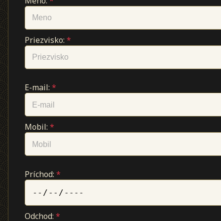
Meno:
*
Priezvisko:
*
E-mail:
*
Mobil:
*
Príchod:
*
Odchod:
*