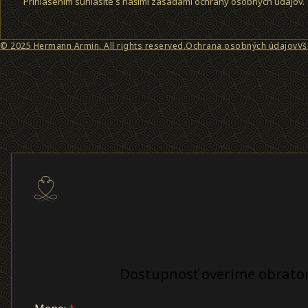
Prihlásením súhlasíte s našimi zásadami ochrany osobných údajov.
© 2025 Hermann Armin. All rights reserved.
Ochrana osobných údajov
Vš
Dostupnosť overíme obrato