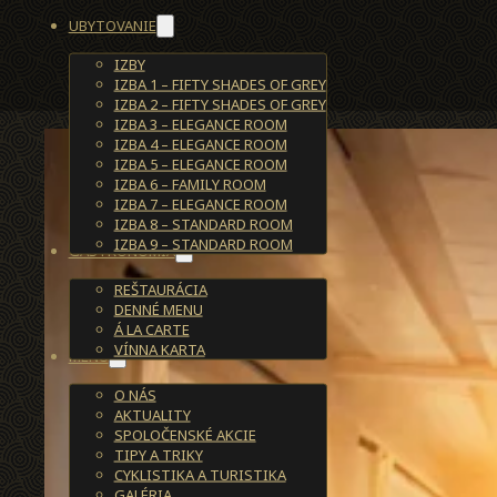
UBYTOVANIE
IZBY
IZBA 1 – FIFTY SHADES OF GREY
IZBA 2 – FIFTY SHADES OF GREY
IZBA 3 – ELEGANCE ROOM
IZBA 4 – ELEGANCE ROOM
IZBA 5 – ELEGANCE ROOM
IZBA 6 – FAMILY ROOM
IZBA 7 – ELEGANCE ROOM
IZBA 8 – STANDARD ROOM
IZBA 9 – STANDARD ROOM
GASTRONÓMIA
REŠTAURÁCIA
DENNÉ MENU
Á LA CARTE
VÍNNA KARTA
MENU
O NÁS
AKTUALITY
SPOLOČENSKÉ AKCIE
TIPY A TRIKY
CYKLISTIKA A TURISTIKA
GALÉRIA