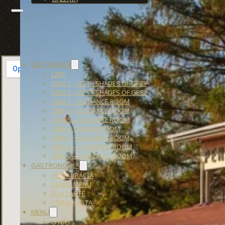
UBYTOVANIE
IZBY
IZBA 1 – FIFTY SHADES OF GREY
IZBA 2 – FIFTY SHADES OF GREY
IZBA 3 – ELEGANCE ROOM
IZBA 4 – ELEGANCE ROOM
IZBA 5 – ELEGANCE ROOM
IZBA 6 – FAMILY ROOM
IZBA 7 – ELEGANCE ROOM
IZBA 8 – STANDARD ROOM
IZBA 9 – STANDARD ROOM
GASTRONÓMIA
REŠTAURÁCIA
DENNÉ MENU
Á LA CARTE
VÍNNA KARTA
MENU
O NÁS