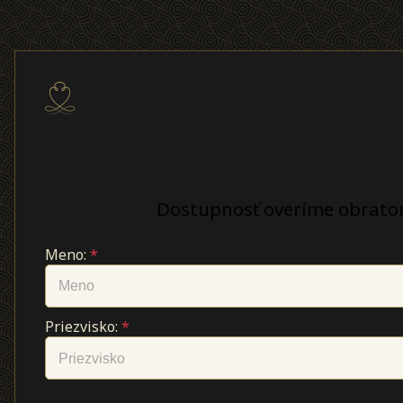
Dostupnosť overíme obrato
Meno:
*
Priezvisko:
*