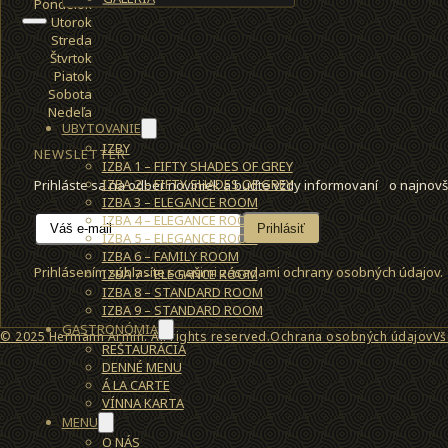
Pondelok
Utorok
Streda
Štvrtok
Piatok
Sobota
Nedeľa
UBYTOVANIE
IZBY
NEWSLETTER
IZBA 1 – FIFTY SHADES OF GREY
IZBA 2 – FIFTY SHADES OF GREY
Prihláste sa na odber noviniek a buďte vždy informovaní o najnovš
IZBA 3 – ELEGANCE ROOM
IZBA 4 – ELEGANCE ROOM
Prihlásiť
IZBA 5 – ELEGANCE ROOM
IZBA 6 – FAMILY ROOM
Prihlásením súhlasíte s našimi zásadami ochrany osobných údajov.
IZBA 7 – ELEGANCE ROOM
IZBA 8 – STANDARD ROOM
IZBA 9 – STANDARD ROOM
GASTRONÓMIA
© 2025 Hermann Armin. All rights reserved.
Ochrana osobných údajov
Vš
REŠTAURÁCIA
DENNÉ MENU
Á LA CARTE
VÍNNA KARTA
MENU
O NÁS