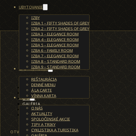
UBYTOVANIE
IZBY
IZBA 1 – FIFTY SHADES OF GREY
IZBA 2 – FIFTY SHADES OF GREY
IZBA 3 – ELEGANCE ROOM
IZBA 4 – ELEGANCE ROOM
IZBA 5 – ELEGANCE ROOM
IZBA 6 – FAMILY ROOM
IZBA 7 – ELEGANCE ROOM
IZBA 8 – STANDARD ROOM
IZBA 9 – STANDARD ROOM
GASTRONÓMIA
REŠTAURÁCIA
DENNÉ MENU
UBYTOVANIE
Á LA CARTE
REŠTAURÁCIA
VÍNNA KARTA
MENU
O NÁS
GALÉRIA
O NÁS
KONTAKT
AKTUALITY
REZERVÁCIE
SPOLOČENSKÉ AKCIE
TIPY A TRIKY
CYKLISTIKA A TURISTIKA
OTVÁRACIE HODINY
GALÉRIA