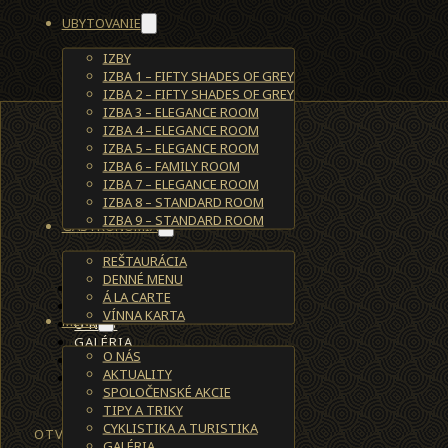
UBYTOVANIE
IZBY
IZBA 1 – FIFTY SHADES OF GREY
IZBA 2 – FIFTY SHADES OF GREY
IZBA 3 – ELEGANCE ROOM
IZBA 4 – ELEGANCE ROOM
IZBA 5 – ELEGANCE ROOM
IZBA 6 – FAMILY ROOM
IZBA 7 – ELEGANCE ROOM
IZBA 8 – STANDARD ROOM
IZBA 9 – STANDARD ROOM
GASTRONÓMIA
REŠTAURÁCIA
DENNÉ MENU
UBYTOVANIE
Á LA CARTE
REŠTAURÁCIA
VÍNNA KARTA
MENU
O NÁS
GALÉRIA
O NÁS
KONTAKT
AKTUALITY
REZERVÁCIE
SPOLOČENSKÉ AKCIE
TIPY A TRIKY
CYKLISTIKA A TURISTIKA
OTVÁRACIE HODINY
GALÉRIA