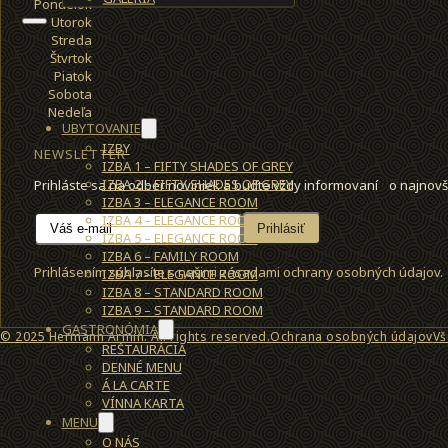
Pondelok
Utorok
Streda
Štvrtok
Piatok
Sobota
Nedeľa
UBYTOVANIE
IZBY
NEWSLETTER
IZBA 1 – FIFTY SHADES OF GREY
IZBA 2 – FIFTY SHADES OF GREY
Prihláste sa na odber noviniek a buďte vždy informovaní o najnovš
IZBA 3 – ELEGANCE ROOM
IZBA 4 – ELEGANCE ROOM
Prihlásiť
IZBA 5 – ELEGANCE ROOM
IZBA 6 – FAMILY ROOM
Prihlásením súhlasíte s našimi zásadami ochrany osobných údajov.
IZBA 7 – ELEGANCE ROOM
IZBA 8 – STANDARD ROOM
IZBA 9 – STANDARD ROOM
GASTRONÓMIA
© 2025 Hermann Armin. All rights reserved.
Ochrana osobných údajov
Vš
REŠTAURÁCIA
DENNÉ MENU
Á LA CARTE
VÍNNA KARTA
MENU
O NÁS