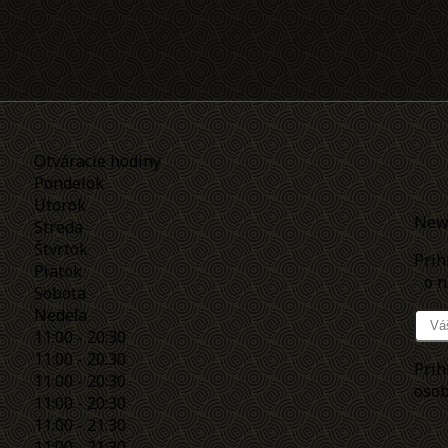
Otváracie hodiny
Pondelok
Utorok
News
Streda
Štvrtok
Prih
Piatok
o na
Sobota
Nedeľa
11:00 - 20:30
11:00 - 20:30
Prih
11:00 - 20:30
osob
11:00 - 20:30
11:00 - 21:30
11:00 - 21:30