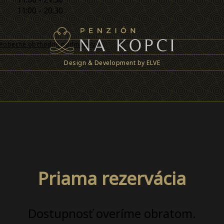
11:00 - 20:30
eobecné obchodné podmienky
Design & Development by ELVE
Priama rezervácia
Dostupnosť overíme obratom.