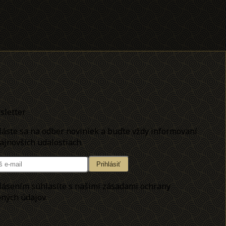
letter
láste sa na odber noviniek a buďte vždy informovaní
jnovších udalostiach.
Prihlásiť
lásením súhlasíte s našimi zásadami ochrany
ných údajov.