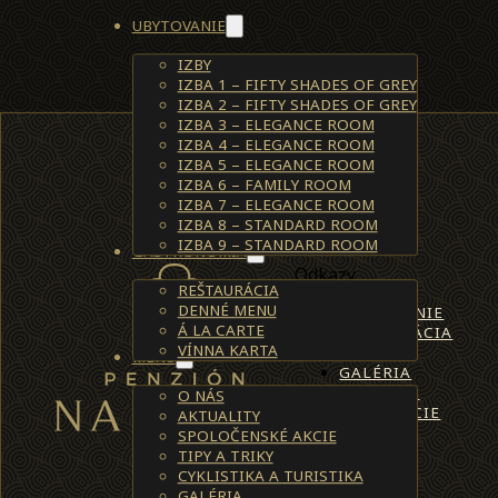
UBYTOVANIE
IZBY
IZBA 1 – FIFTY SHADES OF GREY
IZBA 2 – FIFTY SHADES OF GREY
IZBA 3 – ELEGANCE ROOM
IZBA 4 – ELEGANCE ROOM
IZBA 5 – ELEGANCE ROOM
IZBA 6 – FAMILY ROOM
IZBA 7 – ELEGANCE ROOM
IZBA 8 – STANDARD ROOM
IZBA 9 – STANDARD ROOM
GASTRONÓMIA
Odkazy
REŠTAURÁCIA
DENNÉ MENU
UBYTOVANIE
Á LA CARTE
REŠTAURÁCIA
VÍNNA KARTA
O NÁS
MENU
GALÉRIA
KONTAKT
O NÁS
REZERVÁCIE
AKTUALITY
SPOLOČENSKÉ AKCIE
TIPY A TRIKY
CYKLISTIKA A TURISTIKA
GALÉRIA