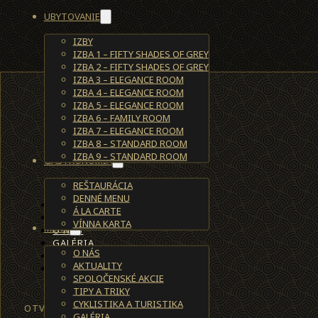
UBYTOVANIE
IZBY
IZBA 1 – FIFTY SHADES OF GREY
IZBA 2 – FIFTY SHADES OF GREY
IZBA 3 – ELEGANCE ROOM
IZBA 4 – ELEGANCE ROOM
IZBA 5 – ELEGANCE ROOM
IZBA 6 – FAMILY ROOM
IZBA 7 – ELEGANCE ROOM
IZBA 8 – STANDARD ROOM
IZBA 9 – STANDARD ROOM
GASTRONÓMIA
REŠTAURÁCIA
DENNÉ MENU
UBYTOVANIE
Á LA CARTE
REŠTAURÁCIA
VÍNNA KARTA
MENU
O NÁS
GALÉRIA
O NÁS
KONTAKT
AKTUALITY
REZERVÁCIE
SPOLOČENSKÉ AKCIE
TIPY A TRIKY
CYKLISTIKA A TURISTIKA
OTVÁRACIE HODINY
GALÉRIA