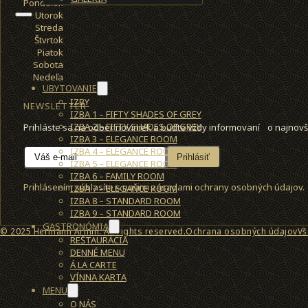
Pondelok
Utorok
Streda
Štvrtok
Piatok
Sobota
Nedeľa
UBYTOVANIE
IZBY
NEWSLETTER
IZBA 1 – FIFTY SHADES OF GREY
IZBA 2 – FIFTY SHADES OF GREY
Prihláste sa na odber noviniek a buďte vždy informovaní o najnovš
IZBA 3 – ELEGANCE ROOM
IZBA 4 – ELEGANCE ROOM
Prihlásiť
IZBA 5 – ELEGANCE ROOM
IZBA 6 – FAMILY ROOM
Prihlásením súhlasíte s našimi zásadami ochrany osobných údajov.
IZBA 7 – ELEGANCE ROOM
IZBA 8 – STANDARD ROOM
IZBA 9 – STANDARD ROOM
GASTRONÓMIA
© 2025 Hermann Armin. All rights reserved.
Ochrana osobných údajov
Vš
REŠTAURÁCIA
DENNÉ MENU
Á LA CARTE
VÍNNA KARTA
MENU
O NÁS